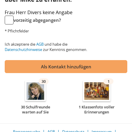
Frau
Herr
Divers
keine Angabe
vorzeitig abgegangen?
* Pflichtfelder
Ich akzeptiere die
AGB
und habe die
Datenschutzhinweise
zur Kenntnis genommen.
Als Kontakt hinzufügen
30
1
30 Schulfreunde
1 Klassenfoto voller
warten auf Sie
Erinnerungen
Personensuche
AGB
Datenschutz
Impressum