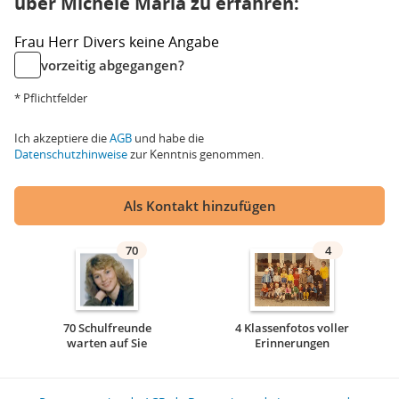
über Michele Maria zu erfahren:
Frau
Herr
Divers
keine Angabe
vorzeitig abgegangen?
* Pflichtfelder
Ich akzeptiere die
AGB
und habe die
Datenschutzhinweise
zur Kenntnis genommen.
Als Kontakt hinzufügen
70
4
70 Schulfreunde
4 Klassenfotos voller
warten auf Sie
Erinnerungen