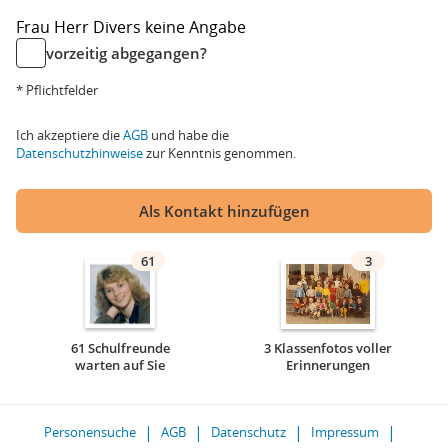
Frau
Herr
Divers
keine Angabe
vorzeitig abgegangen?
* Pflichtfelder
Ich akzeptiere die
AGB
und habe die
Datenschutzhinweise
zur Kenntnis genommen.
Als Kontakt hinzufügen
61
3
61 Schulfreunde
3 Klassenfotos voller
warten auf Sie
Erinnerungen
Personensuche
AGB
Datenschutz
Impressum