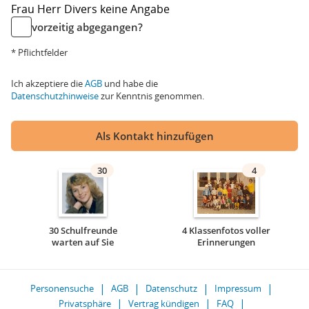
Frau
Herr
Divers
keine Angabe
vorzeitig abgegangen?
* Pflichtfelder
Ich akzeptiere die
AGB
und habe die
Datenschutzhinweise
zur Kenntnis genommen.
Als Kontakt hinzufügen
30
4
30 Schulfreunde
4 Klassenfotos voller
warten auf Sie
Erinnerungen
Personensuche
AGB
Datenschutz
Impressum
Privatsphäre
Vertrag kündigen
FAQ