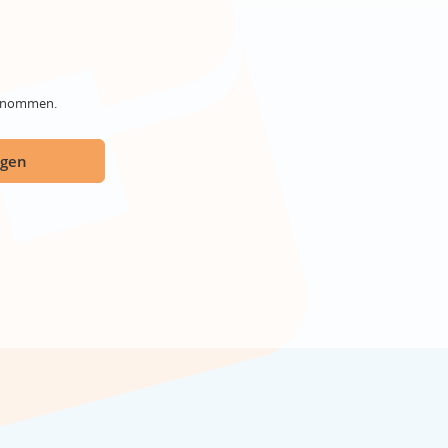
genommen.
ügen