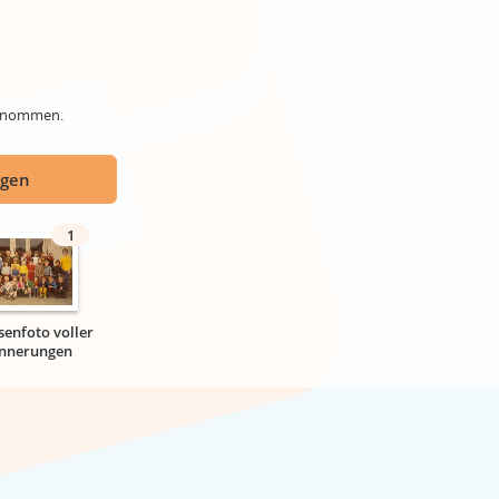
genommen.
ügen
1
senfoto voller
innerungen