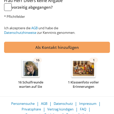
Frau
Herr
Divers
keine Angabe
vorzeitig abgegangen?
* Pflichtfelder
Ich akzeptiere die
AGB
und habe die
Datenschutzhinweise
zur Kenntnis genommen.
Als Kontakt hinzufügen
16
1
16 Schulfreunde
1 Klassenfoto voller
warten auf Sie
Erinnerungen
Personensuche
AGB
Datenschutz
Impressum
Privatsphäre
Vertrag kündigen
FAQ