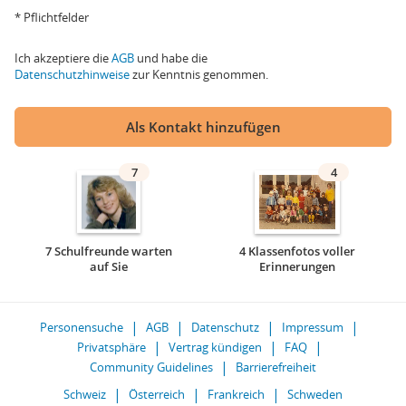
* Pflichtfelder
Ich akzeptiere die
AGB
und habe die
Datenschutzhinweise
zur Kenntnis genommen.
Als Kontakt hinzufügen
7
4
7 Schulfreunde warten
4 Klassenfotos voller
auf Sie
Erinnerungen
Personensuche
AGB
Datenschutz
Impressum
Privatsphäre
Vertrag kündigen
FAQ
Community Guidelines
Barrierefreiheit
Schweiz
Österreich
Frankreich
Schweden