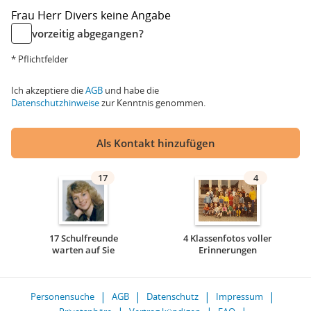
Frau
Herr
Divers
keine Angabe
vorzeitig abgegangen?
* Pflichtfelder
Ich akzeptiere die
AGB
und habe die
Datenschutzhinweise
zur Kenntnis genommen.
Als Kontakt hinzufügen
17
4
17 Schulfreunde
4 Klassenfotos voller
warten auf Sie
Erinnerungen
Personensuche
AGB
Datenschutz
Impressum