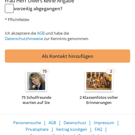
Frau
Herr
Divers
keine Angabe
vorzeitig abgegangen?
* Pflichtfelder
Ich akzeptiere die
AGB
und habe die
Datenschutzhinweise
zur Kenntnis genommen.
Als Kontakt hinzufügen
75
2
75 Schulfreunde
2 Klassenfotos voller
warten auf Sie
Erinnerungen
Personensuche
AGB
Datenschutz
Impressum
Privatsphäre
Vertrag kündigen
FAQ