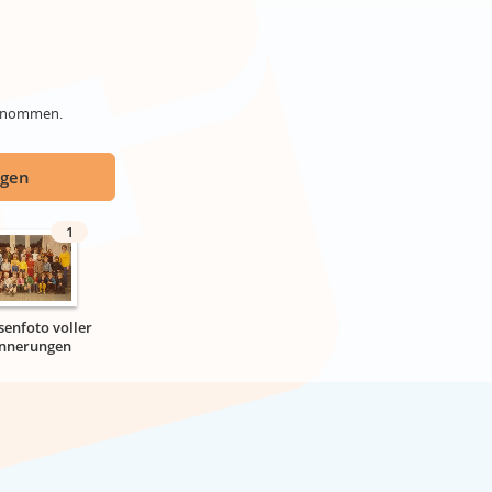
genommen.
ügen
1
senfoto voller
innerungen