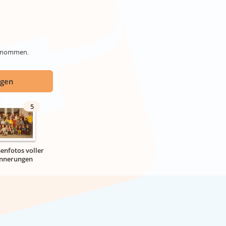
genommen.
ügen
5
senfotos voller
innerungen