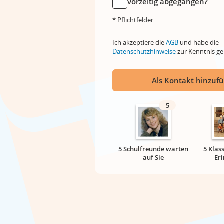
vorzeitig abgegangen?
* Pflichtfelder
Ich akzeptiere die
AGB
und habe die
Datenschutzhinweise
zur Kenntnis 
Als Kontakt hinzuf
5
5 Schulfreunde warten
5 Klas
auf Sie
Er