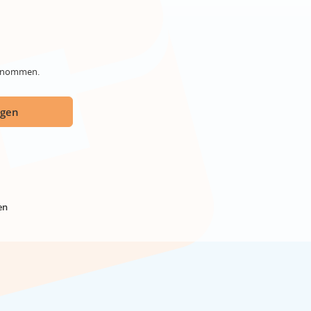
genommen.
ügen
en