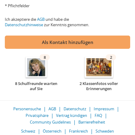
* Pflichtfelder
Ich akzeptiere die
AGB
und habe die
Datenschutzhinweise
zur Kenntnis genommen.
Als Kontakt hinzufügen
8
2
8 Schulfreunde warten
2 Klassenfotos voller
auf Sie
Erinnerungen
Personensuche
AGB
Datenschutz
Impressum
Privatsphäre
Vertrag kündigen
FAQ
Community Guidelines
Barrierefreiheit
Schweiz
Österreich
Frankreich
Schweden