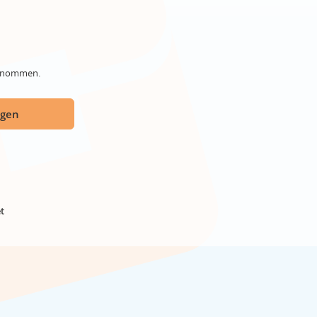
genommen.
ügen
t