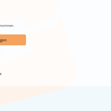
genommen.
ügen
t