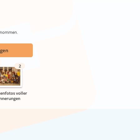
genommen.
ügen
2
senfotos voller
innerungen