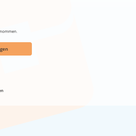
genommen.
ügen
en