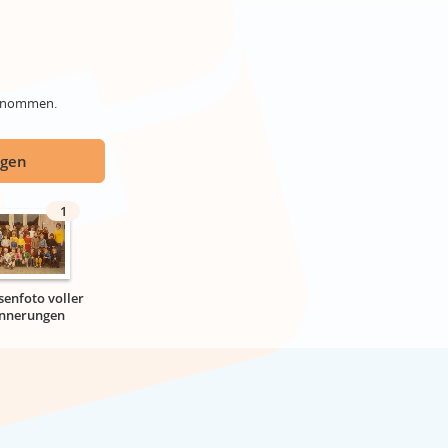
genommen.
ügen
1
senfoto voller
innerungen