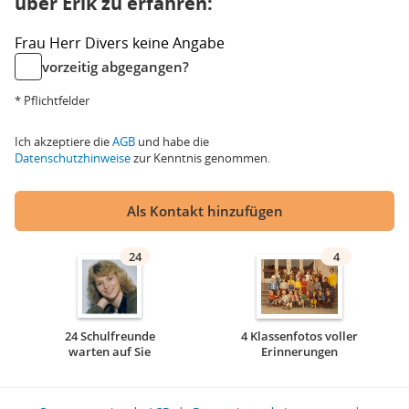
über Erik zu erfahren:
Frau
Herr
Divers
keine Angabe
vorzeitig abgegangen?
* Pflichtfelder
Ich akzeptiere die
AGB
und habe die
Datenschutzhinweise
zur Kenntnis genommen.
Als Kontakt hinzufügen
24
4
24 Schulfreunde
4 Klassenfotos voller
warten auf Sie
Erinnerungen