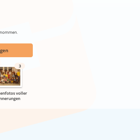
genommen.
ügen
3
senfotos voller
innerungen