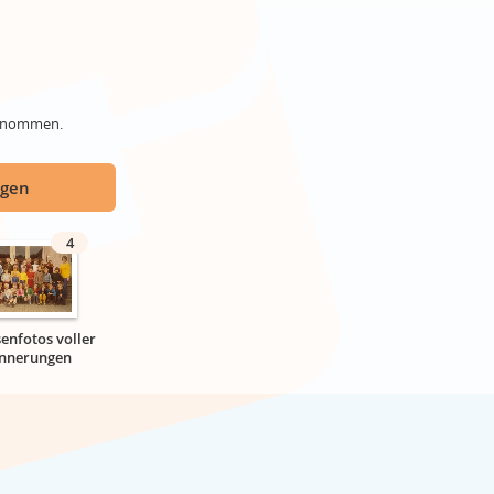
genommen.
ügen
4
senfotos voller
innerungen