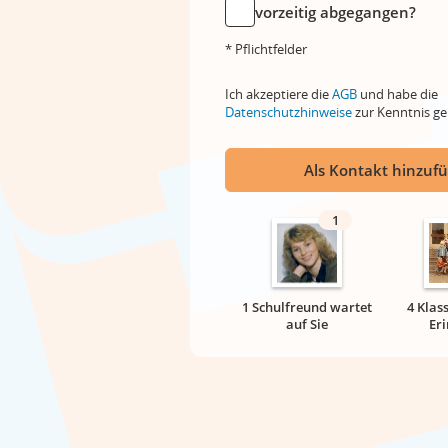
vorzeitig abgegangen?
* Pflichtfelder
Ich akzeptiere die
AGB
und habe die
Datenschutzhinweise
zur Kenntnis 
Als Kontakt hinzuf
1
1 Schulfreund wartet
4 Klas
auf Sie
Er