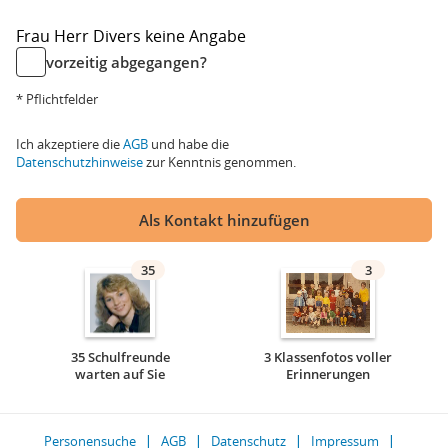
Frau
Herr
Divers
keine Angabe
vorzeitig abgegangen?
* Pflichtfelder
Ich akzeptiere die
AGB
und habe die
Datenschutzhinweise
zur Kenntnis genommen.
Als Kontakt hinzufügen
35
3
35 Schulfreunde
3 Klassenfotos voller
warten auf Sie
Erinnerungen
Personensuche
AGB
Datenschutz
Impressum