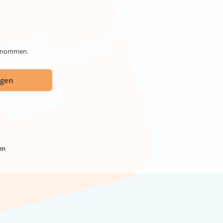
genommen.
ügen
en