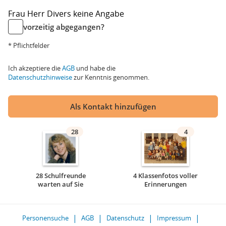
Frau
Herr
Divers
keine Angabe
vorzeitig abgegangen?
* Pflichtfelder
Ich akzeptiere die
AGB
und habe die
Datenschutzhinweise
zur Kenntnis genommen.
Als Kontakt hinzufügen
28
4
28 Schulfreunde
4 Klassenfotos voller
warten auf Sie
Erinnerungen
Personensuche
AGB
Datenschutz
Impressum