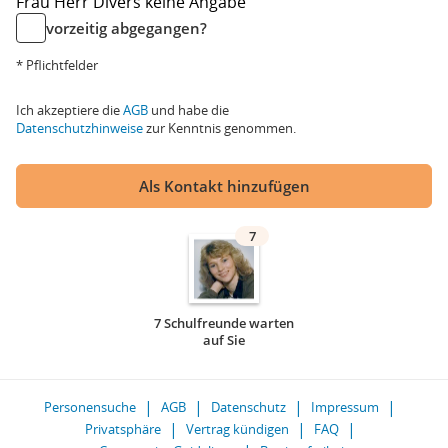
Frau
Herr
Divers
keine Angabe
vorzeitig abgegangen?
* Pflichtfelder
Ich akzeptiere die
AGB
und habe die
Datenschutzhinweise
zur Kenntnis genommen.
Als Kontakt hinzufügen
7
7 Schulfreunde warten
auf Sie
Personensuche
AGB
Datenschutz
Impressum
Privatsphäre
Vertrag kündigen
FAQ