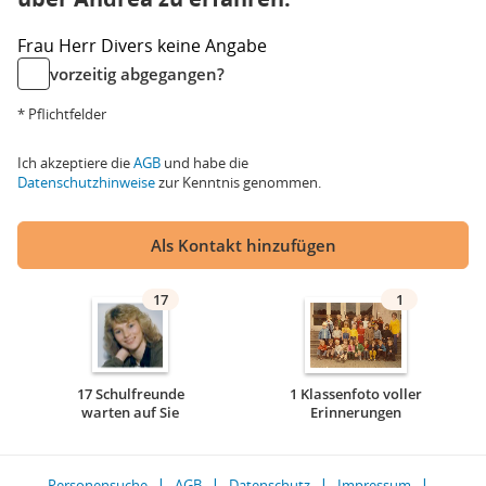
Frau
Herr
Divers
keine Angabe
vorzeitig abgegangen?
* Pflichtfelder
Ich akzeptiere die
AGB
und habe die
Datenschutzhinweise
zur Kenntnis genommen.
Als Kontakt hinzufügen
17
1
17 Schulfreunde
1 Klassenfoto voller
warten auf Sie
Erinnerungen
Personensuche
AGB
Datenschutz
Impressum