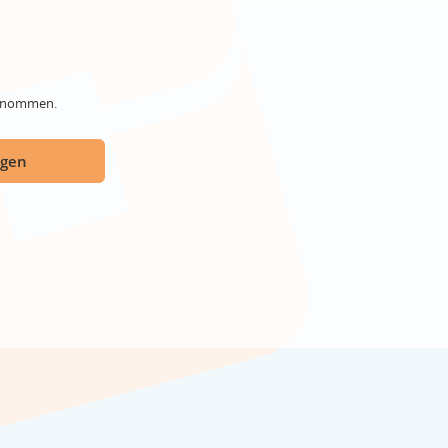
genommen.
ügen