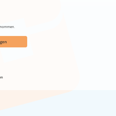
genommen.
ügen
en