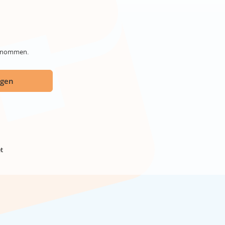
genommen.
ügen
t