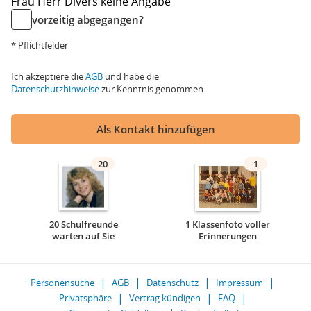
Frau
Herr
Divers
keine Angabe
vorzeitig abgegangen?
* Pflichtfelder
Ich akzeptiere die
AGB
und habe die
Datenschutzhinweise
zur Kenntnis genommen.
Als Kontakt hinzufügen
20
1
20 Schulfreunde
1 Klassenfoto voller
warten auf Sie
Erinnerungen
Personensuche
AGB
Datenschutz
Impressum
Privatsphäre
Vertrag kündigen
FAQ