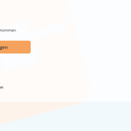
genommen.
ügen
en